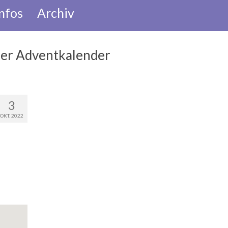
nfos
Archiv
her Adventkalender
3
OKT. 2022