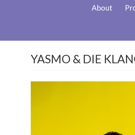
About
Pr
KlezMORE Festiva
YASMO & DIE KLA