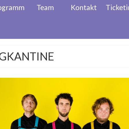
ogramm
Team
Kontakt
Ticketi
l
Akkordeon Festival
Musikalisc
NGKANTINE