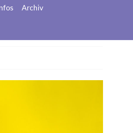
nfos
Archiv
her Adventkalender