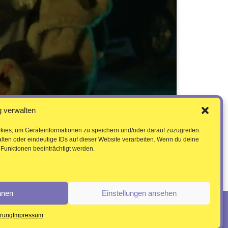
 verwalten
kies, um Geräteinformationen zu speichern und/oder darauf zuzugreifen.
ten oder eindeutige IDs auf dieser Website verarbeiten. Wenn du deine
Funktionen beeinträchtigt werden.
hnen
Einstellungen ansehen
ärung
Impressum
ebereich /
Datenschutzerklärung /
Impressum