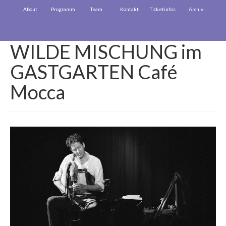
About
Programm
Team
Kontakt
Ticketinfos
Archiv
WILDE MISCHUNG im
GASTGARTEN Café
Mocca