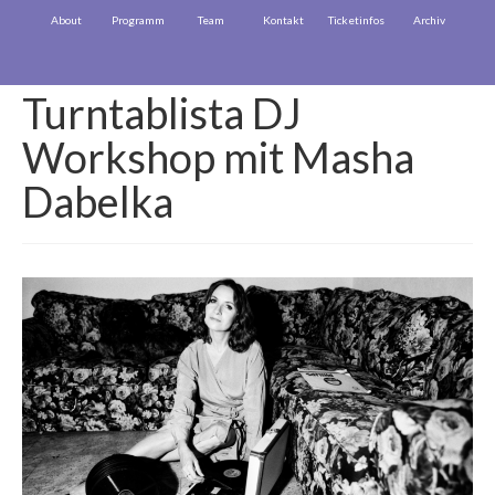
About
Programm
Team
Kontakt
Ticketinfos
Archiv
Turntablista DJ
Workshop mit Masha
Dabelka