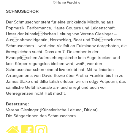
© Hanna Fasching
SCHMUSECHOR
Der Schmusechor steht für eine prickelnde Mischung aus
Popmusik, Performance, Haute Couture und Leidenschaft.
Unter der künstlerischen Leitung von Verena Giesinger –
Ausnahmedirigentin, Herzschlag, Beat und Taktstock des
Schmusechors – wird eine Vielfalt an Fulminanz dargeboten, die
ihresgleichen sucht. Dass am 7. Dezember in der
Evangelischen Auferstehungskirche kein Auge trocken und
kein Körper regungslos bleiben wird, weiß, wer den
Schmusechor schon einmal live erlebt hat. Mit raffinierten
Arrangements von David Bowie über Aretha Franklin bis hin zu
James Blake und Billie Eilish erleben wir ein edgy Potpourri, das
sämtliche Gefühlskanäle an- und erregt und auch vor
Genregrenzen nicht Halt macht.
Besetzung:
Verena Giesinger (Künstlerische Leitung, Dirigat)
Die Sänger:innen des Schmusechors