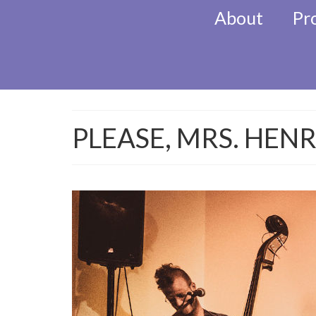
About
Pr
KlezMORE Festiva
PLEASE, MRS. HEN