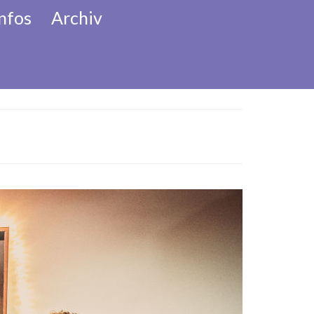
nfos
Archiv
her Adventkalender