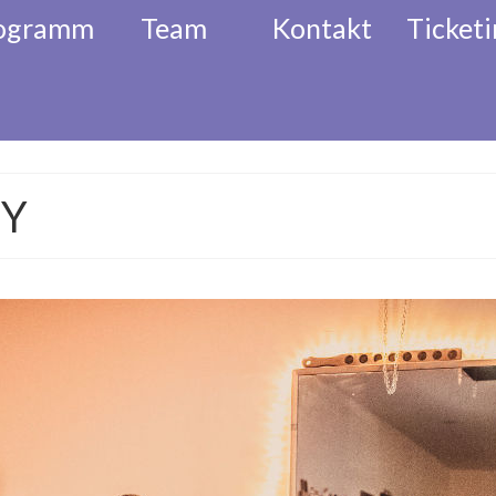
ogramm
Team
Kontakt
Ticketi
l
Akkordeon Festival
Musikalisc
RY