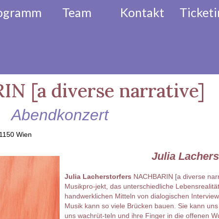
ogramm
Team
Kontakt
Ticketi
l
Akkordeon Festival
Musikalisc
 [a diverse narrative]
Abendkonzert
 1150 Wien
Julia Lachers
Julia Lacherstorfers
NACHBARIN [a diverse narrati
Musikpro-jekt, das unterschiedliche Lebensrealitä
handwerklichen Mitteln von dialogischen Interview
Musik kann so viele Brücken bauen. Sie kann uns
uns wachrüt-teln und ihre Finger in die offenen 