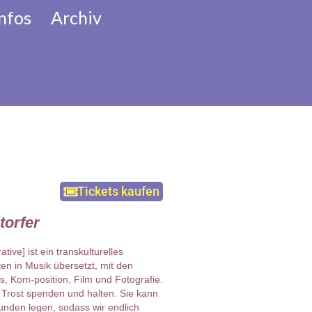
nfos
Archiv
her Adventkalender
Tickets kaufen
torfer
ve] ist ein transkulturelles
ten in Musik übersetzt, mit den
s, Kom-position, Film und Fotografie.
 Trost spenden und halten. Sie kann
Wunden legen, sodass wir endlich