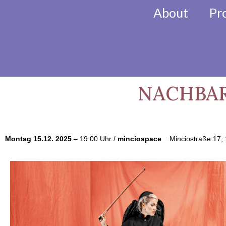
About
Pr
KlezMORE Festiva
NACHBARIN
Montag 15.12. 2025
– 19:00 Uhr /
minciospace_
: Minciostraße 17,