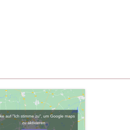
cke auf "Ich stimme zu", um Google maps
zu aktivieren