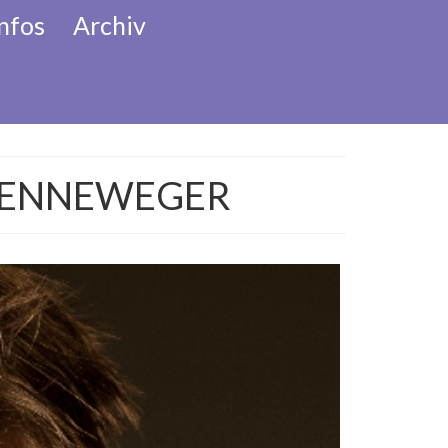
nfos
Archiv
her Adventkalender
 MENNEWEGER