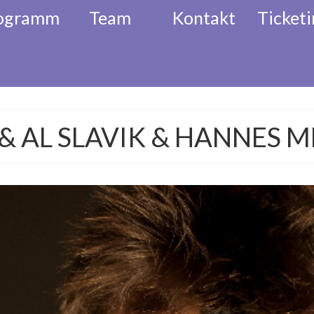
ogramm
Team
Kontakt
Ticketi
l
Akkordeon Festival
Musikalisc
 & AL SLAVIK & HANNES