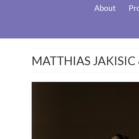
About
Pr
KlezMORE Festiva
MATTHIAS JAKISIC