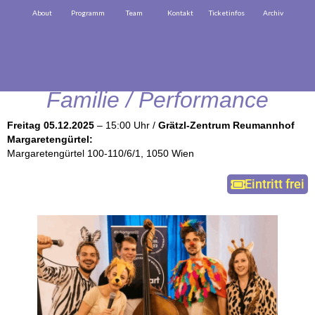
About
Programm
Team
Kontakt
Ticketinfos
Archiv
Lara Löwin
Familie / Performance
Freitag 05.12.2025
– 15:00 Uhr /
Grätzl-Zentrum Reumannhof
Margaretengürtel:
Margaretengürtel 100-110/6/1, 1050 Wien
Eintritt frei