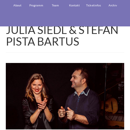
About
Programm
Team
Kontakt
Ticketinfos
Archiv
JULIA SIEDL & STEFAN
PISTA BARTUS