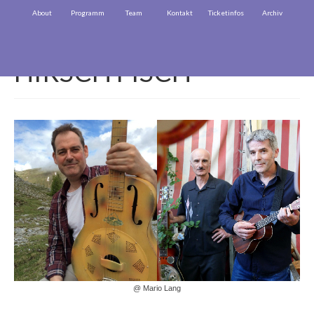
About
Programm
Team
Kontakt
Ticketinfos
Archiv
HIRSCH FISCH
@ Mario Lang