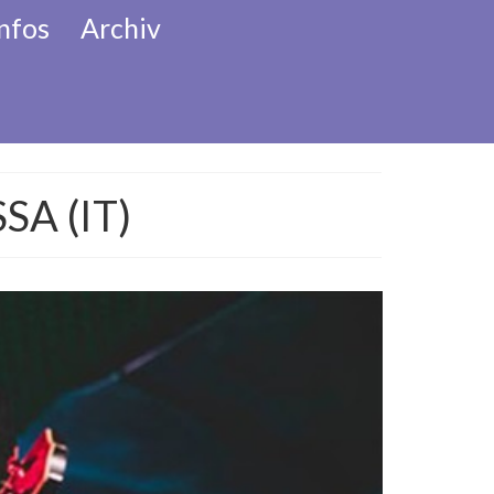
nfos
Archiv
her Adventkalender
SA (IT)