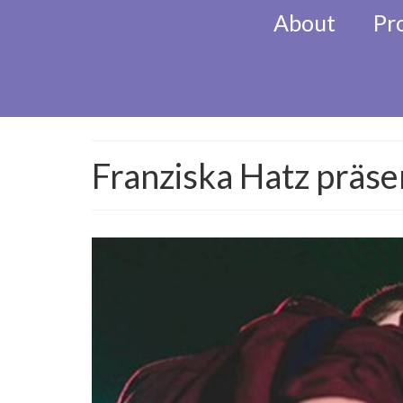
About
Pr
KlezMORE Festiva
Franziska Hatz präs