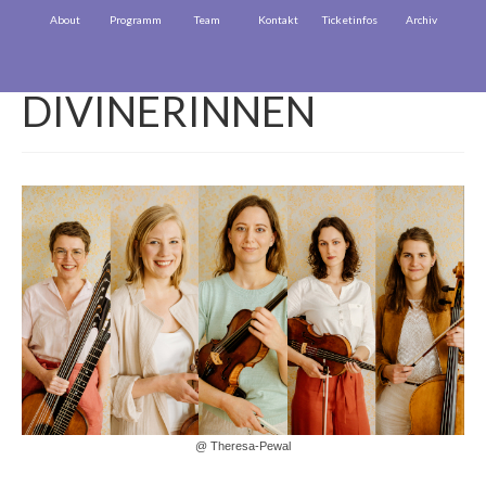
About
Programm
Team
Kontakt
Ticketinfos
Archiv
DIVINERINNEN
@ Theresa-Pewal