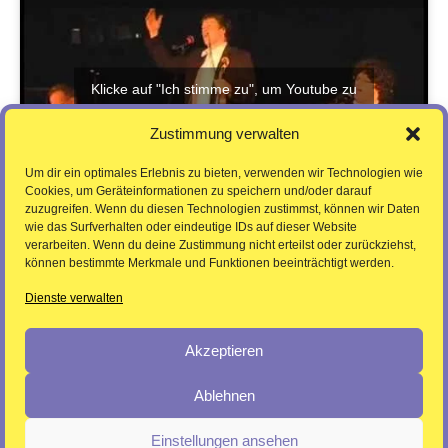
Klicke auf "Ich stimme zu", um Youtube zu
aktivieren
Zustimmung verwalten
Ich stimme zu
Um dir ein optimales Erlebnis zu bieten, verwenden wir Technologien wie
Cookies, um Geräteinformationen zu speichern und/oder darauf
zuzugreifen. Wenn du diesen Technologien zustimmst, können wir Daten
wie das Surfverhalten oder eindeutige IDs auf dieser Website
verarbeiten. Wenn du deine Zustimmung nicht erteilst oder zurückziehst,
können bestimmte Merkmale und Funktionen beeinträchtigt werden.
Dienste verwalten
Akzeptieren
Ablehnen
Pressebereich /
Datenschutzerklärung /
Einstellungen ansehen