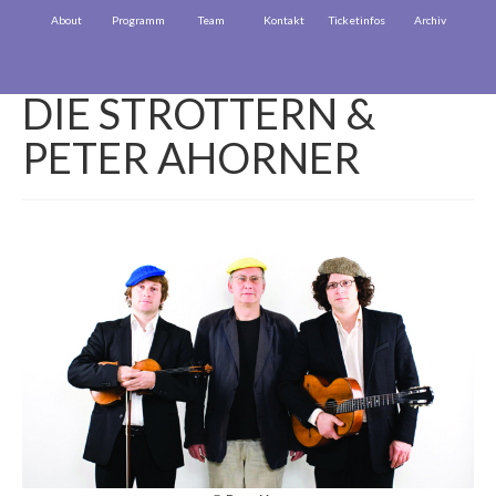
About
Programm
Team
Kontakt
Ticketinfos
Archiv
DIE STROTTERN &
PETER AHORNER