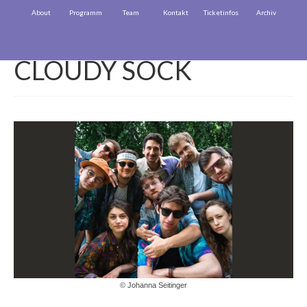
About
Programm
Team
Kontakt
Ticketinfos
Archiv
CLOUDY SOCK
© Johanna Seitinger