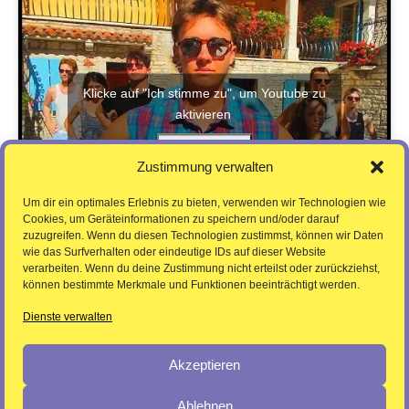
Klicke auf "Ich stimme zu", um Youtube zu
aktivieren
Ich stimme zu
Zustimmung verwalten
Um dir ein optimales Erlebnis zu bieten, verwenden wir Technologien wie
Cookies, um Geräteinformationen zu speichern und/oder darauf
zuzugreifen. Wenn du diesen Technologien zustimmst, können wir Daten
wie das Surfverhalten oder eindeutige IDs auf dieser Website
verarbeiten. Wenn du deine Zustimmung nicht erteilst oder zurückziehst,
können bestimmte Merkmale und Funktionen beeinträchtigt werden.
Dienste verwalten
Akzeptieren
Ablehnen