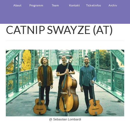
About
Programm
Team
Kontakt
Ticketinfos
Archiv
CATNIP SWAYZE (AT)
@ Sebastian Lombardi