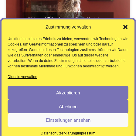
Klicke auf "Ich stimme zu", um Youtube zu
aktivieren
Zustimmung verwalten
Ich stimme zu
Um dir ein optimales Erlebnis zu bieten, verwenden wir Technologien wie
Cookies, um Geräteinformationen zu speichern und/oder darauf
zuzugreifen. Wenn du diesen Technologien zustimmst, können wir Daten
wie das Surfverhalten oder eindeutige IDs auf dieser Website
verarbeiten. Wenn du deine Zustimmung nicht erteilst oder zurückziehst,
können bestimmte Merkmale und Funktionen beeinträchtigt werden.
Dienste verwalten
Akzeptieren
Ablehnen
Pressebereich /
Datenschutzerklärung /
Einstellungen ansehen
Impressum
© 2026
Datenschutzerklärung
Impressum