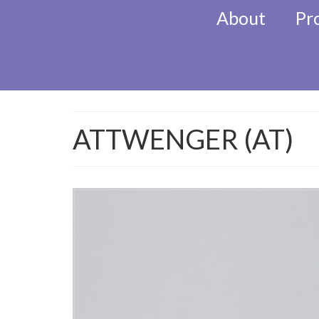
About
Pr
KlezMORE Festiva
ATTWENGER (AT)