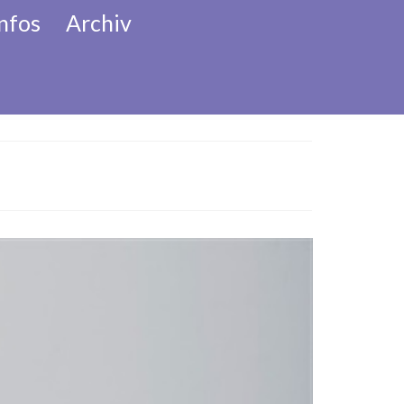
nfos
Archiv
her Adventkalender