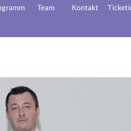
ogramm
Team
Kontakt
Ticketi
l
Akkordeon Festival
Musikalisc